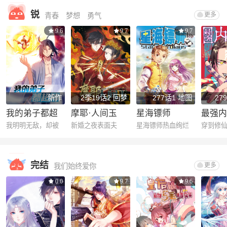
锐
更多
青春 梦想 勇气
9.6
9.7
9.7
新作
2季19话2 回梦
277话1 地图
27
我的弟子都超
摩耶·人间玉
星海镖师
最强
神
我明明无敌，却被
新婚之夜表面夫
星海镖师热血绚烂
穿到修
美女弟子们欺负！
妻，他却对她动了
的冒险成长故
强系统
心
事……
种地
完结
更多
我们始终爱你
0.0
9.7
9.6