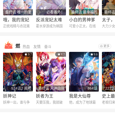
最终话 唯一的妻
必看番外！
最终话 最幸福的
最终话
婚礼
哦，我的宠妃
反派宠妃太难
小白的男神爹
太子
大人
当
地
正统戏精与衣冠禽
霍水穿游成为祸国
可爱小正太，在线
大力少女
兽的花式浪漫
殃民的反派宠妃。
神助攻。
爷，如
燃
更多
热血 友情 奋斗
9.7
9.7
9.6
524话2 闻相
最终话 天洲由我
864话
223
来守护！
妖神记
妖者为王
我是大仙尊
史上
老祖
妖神一出，谁与争
天要压我，我就破
他，成为了地球最
老祖归
锋！！！
了这个天
强的男人！
究是你