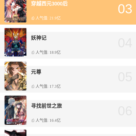
穿越西元3000后
03
人气值: 21.9亿
妖神记
04
人气值: 18.9亿
元尊
05
人气值: 17.3亿
寻找前世之旅
06
人气值: 16.4亿