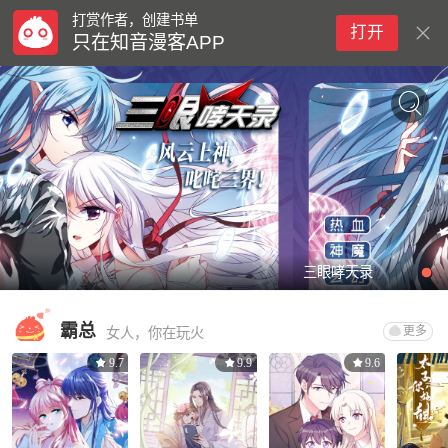
打赏作者，创建书单
打开
只在知音漫客APP
三眼哮天录
霸总
更多
女人，你在玩火
9.7
9.9
9.6