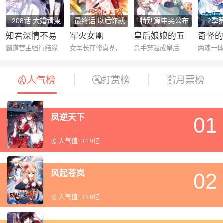
208话 大婚请柬
最终话 以后你就
特别篇中奖公布
2季第
是我的人啦！
知君深情不易
军火女凰
皇后娘娘的五
奇怪
毛特效
霸道宫主强行结缘
女军长在修真界，
杀手穿越成皇后
两魂一体
乞丐是为哪般？
一枪一个渣！
的爱恋
人气榜
打赏榜
月票榜
凤逆天下
01
人气值: 34.9亿
风起苍岚
02
人气值: 34.8亿