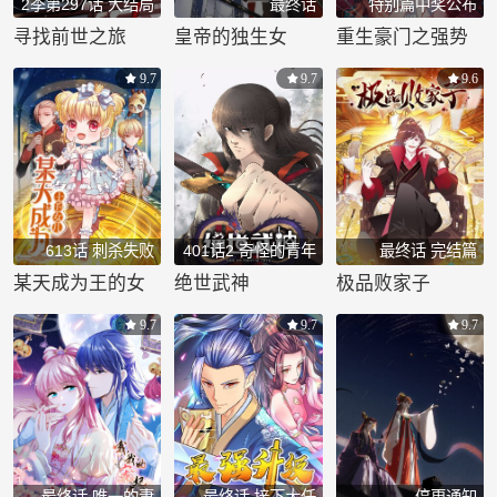
2季第297话 大结局
最终话
特别篇中奖公布
寻找前世之旅
皇帝的独生女
重生豪门之强势
归来
9.7
9.7
9.6
613话 刺杀失败
401话2 奇怪的青年
最终话 完结篇
（2）
某天成为王的女
绝世武神
极品败家子
儿
9.7
9.7
9.7
最终话 唯一的妻
最终话 接下大任
停更通知