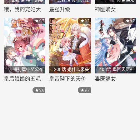
务，出发！（完
哦，我的宠妃大
最强升级
神医嫡女
结）
人
9.7
9.7
9.7
特别篇中奖公布
208话 她什么来头
408话 重回天医神
针门
皇后娘娘的五毛
皇帝陛下的天价
毒医嫡女
特效
宝贝
9.6
9.7