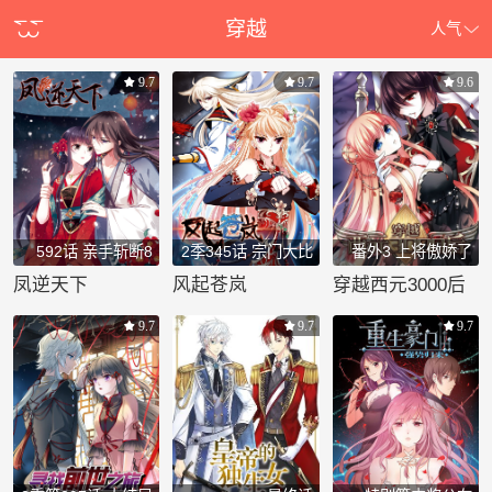
穿越
人气
9.7
9.7
9.6
592话 亲手斩断8
2季345话 宗门大比
番外3 上将傲娇了
1
凤逆天下
风起苍岚
穿越西元3000后
9.7
9.7
9.7