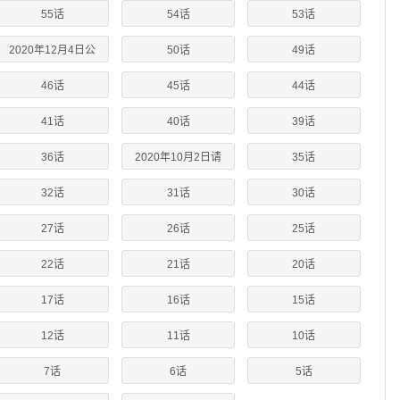
55话
54话
53话
2020年12月4日公
50话
49话
告
46话
45话
44话
41话
40话
39话
36话
2020年10月2日请
35话
假条
32话
31话
30话
27话
26话
25话
22话
21话
20话
17话
16话
15话
12话
11话
10话
7话
6话
5话