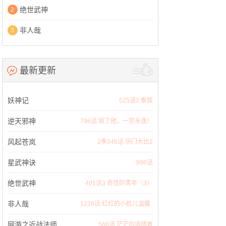
绝世武神
2
非人哉
3
最新更新
9.7
9.6
9.7
妖神记
525话2 象拔
逆天邪神
796话 毁了他，一劳永逸！
风起苍岚
2季346话 宗门大比2
913话 体修至尊，你且如何？
911话 会出现在这里
最终话 一只王八？
星武神诀
986话
天尊
仙武帝尊
武道独尊
网游之
踏遍诸天万界，战尽各族英杰
从零开始的逆袭修仙之路！！
漫天神魔，亦无所畏惧，我命在我！
绝世武神
401话3 奇怪的青年（3）
9.6
9.7
9.7
非人哉
1239话 红红的小脸儿温暖
我的心窝。
网游之近战法师
566话 茫茫的追随者