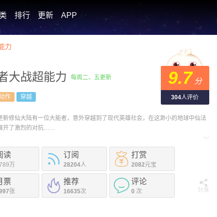
类
排行
更新
APP
能力
9.7
者大战超能力
每周二、五更新
分
动作
穿越
304
人评价
更新修仙大陆有一位大能者，意外穿越到了现代英雄社会，在这渺小的地球中仙法
展开了激烈的对抗……
阅读
订阅
打赏
789万
28204
人
2082
元宝
月票
推荐
评论
分享
997
张
16635
次
0
次