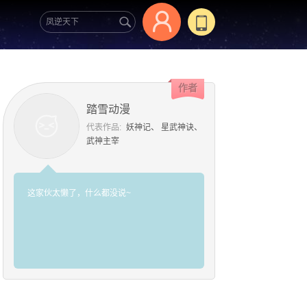
作者
踏雪动漫
代表作品:
妖神记
、
星武神诀
、
武神主宰
这家伙太懒了，什么都没说~