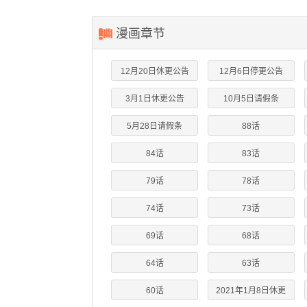
漫画章节
12月20日休更公告
12月6日停更公告
3月1日休更公告
10月5日请假条
5月28日请假条
88话
84话
83话
79话
78话
74话
73话
69话
68话
64话
63话
60话
2021年1月8日休更