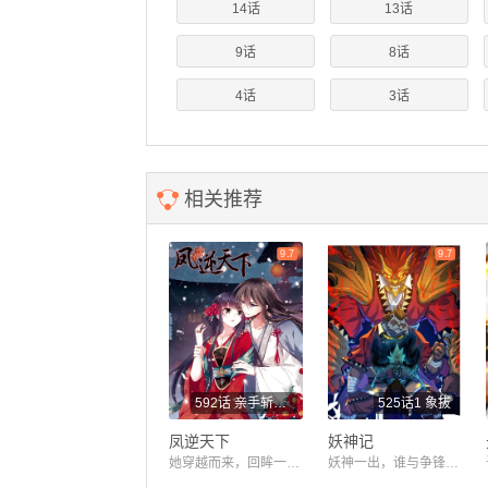
14话
13话
9话
8话
4话
3话
相关推荐
9.7
9.7
592话 亲手斩断8
525话1 象拔
凤逆天下
妖神记
她穿越而来，回眸一笑，天下风云乱！
妖神一出，谁与争锋！！！