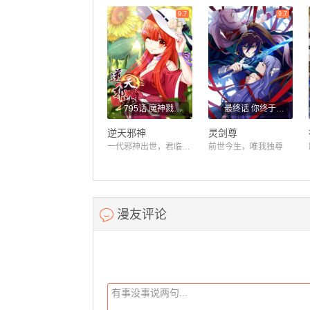
9.7
9.7
795话 魔神戮世？！
最终话 你终于回来了
逆天邪神
灵剑尊
一代邪神出世，君临天下！
前世今生，唯我独尊
漫友评论