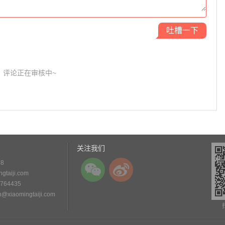
吐槽一下
评论正在审核中~
关注我们
58
gtaiji.com
7764435
@xiaomingtaiji.com