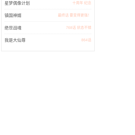
星梦偶像计划
十周年 纪念
9.7
9.6
9.6
镇国神婿
最终话 要变得更强！
绝世战魂
768话 状态不错
我是大仙尊
864话
277话1 地图
401话1 奇怪的青年（1）
最终话 决战望川崖 08
镖师
绝世武神
解离妖圣
妖者为
星海镖师热血绚烂的冒险成长故事……
强者生存，弱者淘汰
与性感魔王一起寻找身世之谜