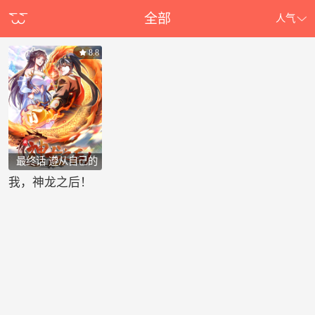
全部
人气
8.8
最终话 遵从自己的
心
我，神龙之后！