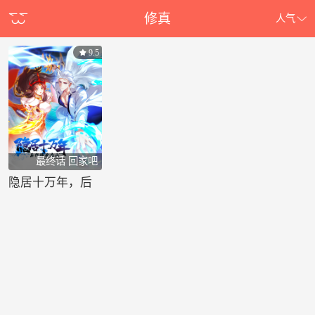
修真
人气
9.5
最终话 回家吧
隐居十万年，后
代请我出山