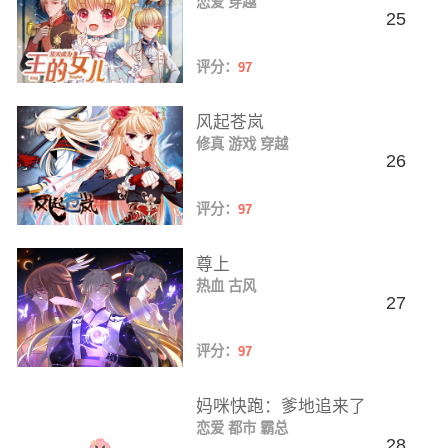
恋爱
穿越
25
评分：
97
风起苍岚
修真
游戏
穿越
26
评分：
97
尊上
热血
古风
27
评分：
97
妈咪快跑：爹地追来了
恋爱
都市
霸总
28