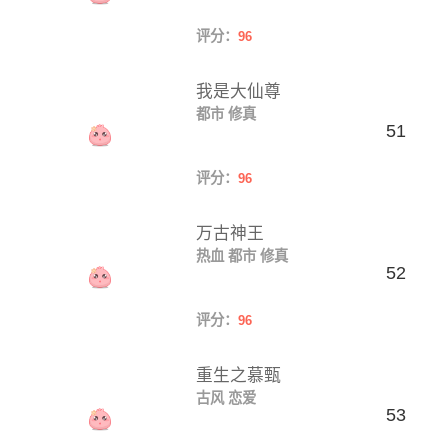
评分：
96
我是大仙尊
都市
修真
51
评分：
96
万古神王
热血
都市
修真
52
评分：
96
重生之慕甄
古风
恋爱
53