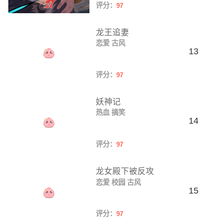
评分：
97
龙王追妻
恋爱
古风
13
评分：
97
妖神记
热血
搞笑
14
评分：
97
龙女殿下被反攻
恋爱
校园
古风
15
评分：
97