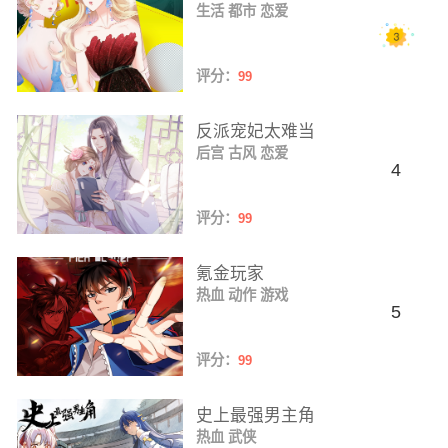
生活
都市
恋爱
评分：
99
反派宠妃太难当
后宫
古风
恋爱
4
评分：
99
氪金玩家
热血
动作
游戏
5
评分：
99
史上最强男主角
热血
武侠