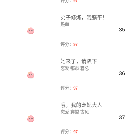
评分：
97
弟子修炼，我躺平！
热血
35
评分：
97
她来了，请趴下
恋爱
都市
霸总
36
评分：
97
哦，我的宠妃大人
恋爱
穿越
古风
37
评分：
97