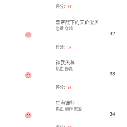
评分：
97
皇帝陛下的天价宝贝
恋爱
穿越
32
评分：
97
神武天尊
热血
修真
33
评分：
97
星海镖师
热血
动作
恋爱
34