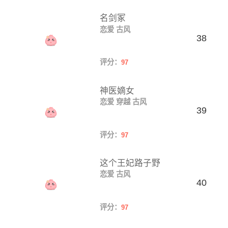
名剑冢
恋爱
古风
38
评分：
97
神医嫡女
恋爱
穿越
古风
39
评分：
97
这个王妃路子野
恋爱
古风
40
评分：
97