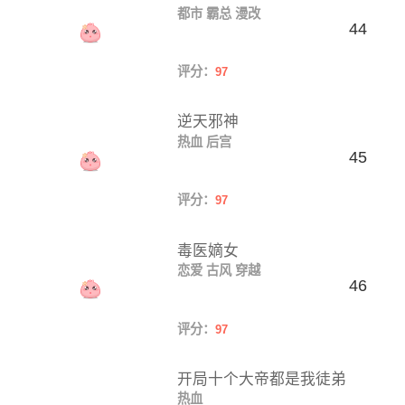
都市
霸总
漫改
44
评分：
97
逆天邪神
热血
后宫
45
评分：
97
毒医嫡女
恋爱
古风
穿越
46
评分：
97
开局十个大帝都是我徒弟
热血