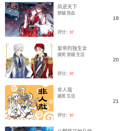
凤逆天下
穿越
热血
19
评分：
97
皇帝的独生女
搞笑
穿越
生活
20
评分：
97
非人哉
搞笑
生活
21
评分：
97