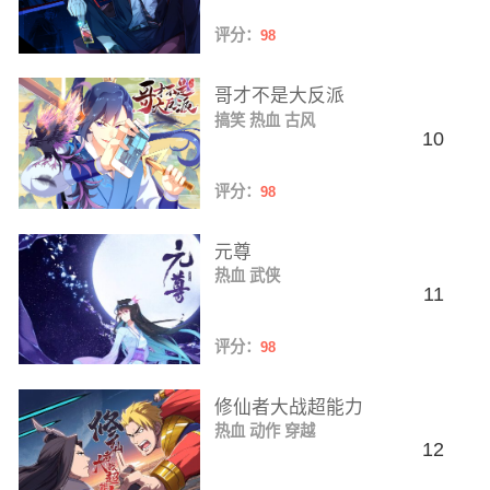
评分：
98
哥才不是大反派
搞笑
热血
古风
10
评分：
98
元尊
热血
武侠
11
评分：
98
修仙者大战超能力
热血
动作
穿越
12