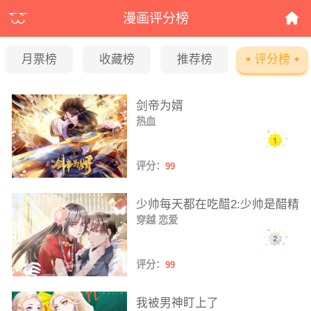
漫画评分榜
月票榜
收藏榜
推荐榜
评分榜
剑帝为婿
热血
评分：
99
少帅每天都在吃醋2:少帅是醋精
穿越
恋爱
评分：
99
我被男神盯上了