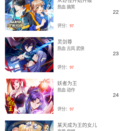
从野怪开始升级
热血
搞笑
22
评分：
97
灵剑尊
热血
古风
武侠
23
评分：
97
妖者为王
热血
动作
24
评分：
97
某天成为王的女儿