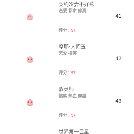
契约冷妻不好惹
恋爱
都市
修真
41
评分：
97
摩耶·人间玉
恋爱
搞笑
42
评分：
97
驭灵师
搞笑
热血
穿越
43
评分：
97
世界第一巨星