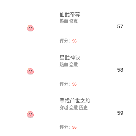
仙武帝尊
热血
修真
57
评分：
96
星武神诀
热血
恋爱
58
评分：
96
寻找前世之旅
穿越
恋爱
历史
59
评分：
96