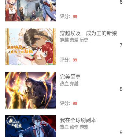
6
评分：
99
穿越埃及：成为王的新娘
穿越
恋爱
历史
7
评分：
99
完美至尊
热血
穿越
8
评分：
99
我在全球刷副本
热血
动作
游戏
9